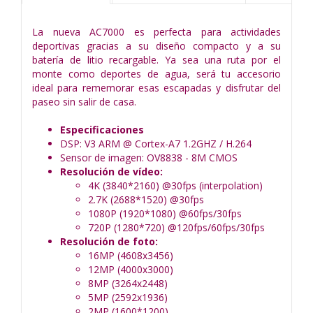
La nueva AC7000 es perfecta para actividades
deportivas gracias a su diseño compacto y a su
batería de litio recargable. Ya sea una ruta por el
monte como deportes de agua, será tu accesorio
ideal para rememorar esas escapadas y disfrutar del
paseo sin salir de casa.
Especificaciones
DSP: V3 ARM @ Cortex-A7 1.2GHZ / H.264
Sensor de imagen: OV8838 - 8M CMOS
Resolución de vídeo:
4K (3840*2160) @30fps (interpolation)
2.7K (2688*1520) @30fps
1080P (1920*1080) @60fps/30fps
720P (1280*720) @120fps/60fps/30fps
Resolución de foto:
16MP (4608x3456)
12MP (4000x3000)
8MP (3264x2448)
5MP (2592x1936)
2MP (1600*1200)