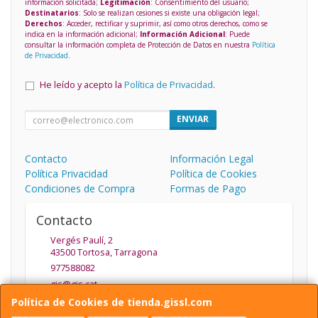
información solicitada;
Legitimación
: Consentimiento del usuario;
Destinatarios
: Solo se realizan cesiones si existe una obligación legal;
Derechos
: Acceder, rectificar y suprimir, así como otros derechos, como se
indica en la información adicional;
Información Adicional
: Puede
consultar la información completa de Protección de Datos en nuestra
Política
de Privacidad
.
He leído y acepto la
Política de Privacidad
.
ENVIAR
Contacto
Información Legal
Política Privacidad
Política de Cookies
Condiciones de Compra
Formas de Pago
Contacto
Vergés Paulí, 2
43500
Tortosa
,
Tarragona
977588082
gis@gis.cat
Política de Cookies de tienda.gissl.com