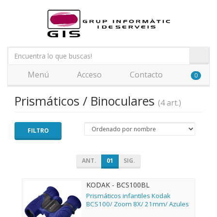
Menú
Acceso
Contacto
0
Prismáticos / Binoculares
(4 art.)
FILTRO
ANT.
01
SIG.
KODAK - BCS100BL
Prismáticos infantiles Kodak
BCS100/ Zoom 8X/ 21mm/ Azules