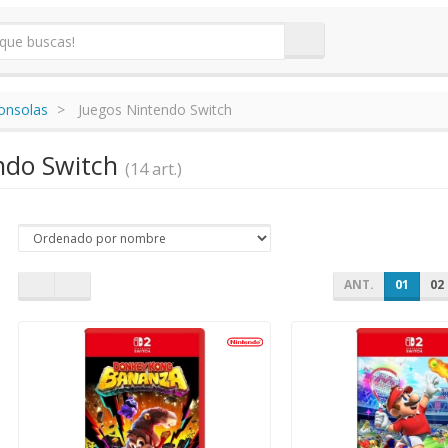
onsolas
Juegos Nintendo Switch
ndo Switch
(14 art.)
ANT.
01
02