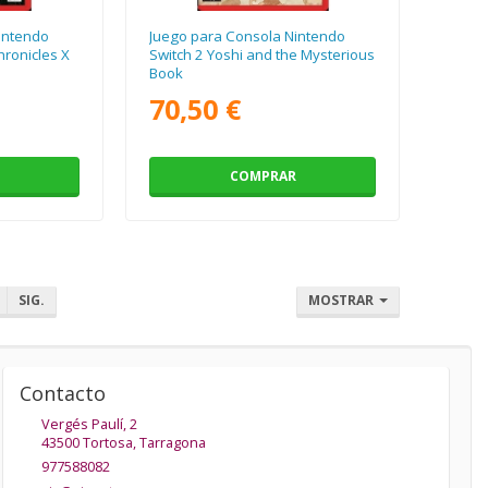
intendo
Juego para Consola Nintendo
ronicles X
Switch 2 Yoshi and the Mysterious
Book
70,50 €
COMPRAR
SIG.
MOSTRAR
Contacto
Vergés Paulí, 2
43500
Tortosa
,
Tarragona
977588082