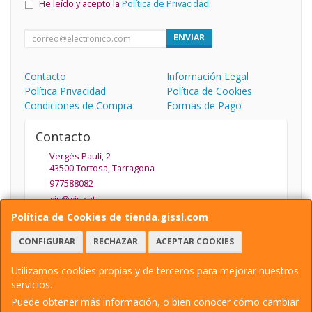
He leído y acepto la
Política de Privacidad
.
ENVIAR
Contacto
Información Legal
Política Privacidad
Política de Cookies
Condiciones de Compra
Formas de Pago
Contacto
Vergés Paulí, 2
43500
Tortosa
,
Tarragona
977588082
gis@gis.cat
Política de Cookies de tienda.gissl.com
CONFIGURAR
RECHAZAR
ACEPTAR COOKIES
Horario
De Lunes a Viernes de 9.30 a 13.30 y de 15:30 a 19:30
Utilizamos cookies propias y de terceros para mejorar nuestros
servicios.
Puede obtener más información, o bien conocer cómo cambiar