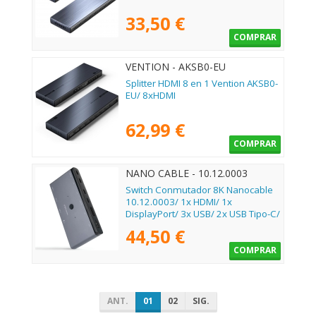
33,50 €
COMPRAR
VENTION - AKSB0-EU
Splitter HDMI 8 en 1 Vention AKSB0-
EU/ 8xHDMI
62,99 €
COMPRAR
NANO CABLE - 10.12.0003
Switch Conmutador 8K Nanocable
10.12.0003/ 1x HDMI/ 1x
DisplayPort/ 3x USB/ 2x USB Tipo-C/
1x Jack 3.5mm/ 2x USB Tipo-C PD
44,50 €
COMPRAR
ANT.
01
02
SIG.