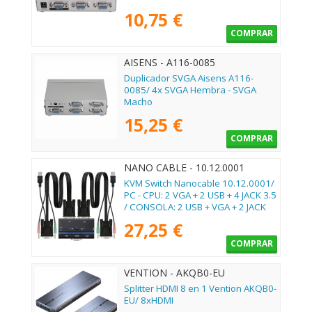
10,75 €
COMPRAR
AISENS - A116-0085
Duplicador SVGA Aisens A116-
0085/ 4x SVGA Hembra - SVGA
Macho
15,25 €
COMPRAR
NANO CABLE - 10.12.0001
KVM Switch Nanocable 10.12.0001/
PC - CPU: 2 VGA + 2 USB + 4 JACK 3.5
/ CONSOLA: 2 USB + VGA + 2 JACK
2.5/ 1.4m
27,25 €
COMPRAR
VENTION - AKQB0-EU
Splitter HDMI 8 en 1 Vention AKQB0-
EU/ 8xHDMI