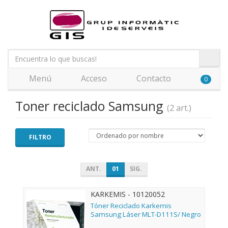
Menú
Acceso
Contacto
0
Toner reciclado Samsung
(2 art.)
FILTRO
ANT.
01
SIG.
KARKEMIS - 10120052
Tóner Reciclado Karkemis
Samsung Láser MLT-D111S/ Negro