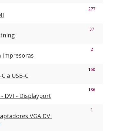
277
MI
37
htning
2
a Impresoras
160
-C a USB-C
186
- DVI - Displayport
1
daptadores VGA DVI
t