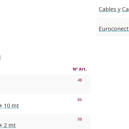
Cables y C
Euroconect
d
Nº Art.
48
86
+ 10 mt
98
+ 2 mt