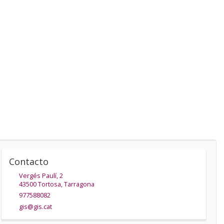
Contacto
Vergés Paulí, 2
43500
Tortosa
,
Tarragona
977588082
gis@gis.cat