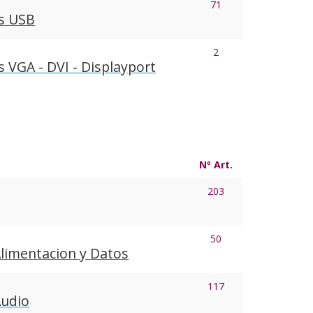
71
s USB
2
 VGA - DVI - Displayport
Nº Art.
203
50
Alimentacion y Datos
117
Audio