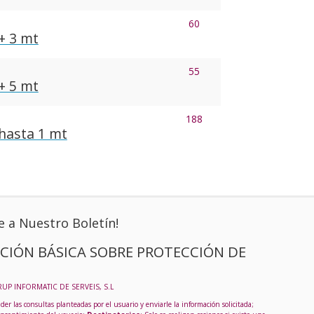
60
+ 3 mt
55
+ 5 mt
188
hasta 1 mt
e a Nuestro Boletín!
CIÓN BÁSICA SOBRE PROTECCIÓN DE
RUP INFORMATIC DE SERVEIS, S.L
der las consultas planteadas por el usuario y enviarle la información solicitada;