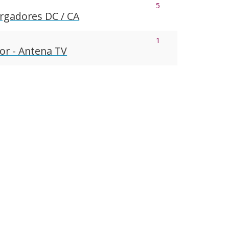
5
argadores DC / CA
1
or - Antena TV