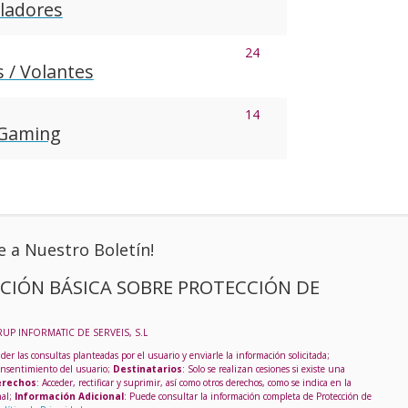
iladores
24
s / Volantes
14
 Gaming
e a Nuestro Boletín!
CIÓN BÁSICA SOBRE PROTECCIÓN DE
RUP INFORMATIC DE SERVEIS, S.L
der las consultas planteadas por el usuario y enviarle la información solicitada;
onsentimiento del usuario;
Destinatarios
: Solo se realizan cesiones si existe una
rechos
: Acceder, rectificar y suprimir, así como otros derechos, como se indica en la
nal;
Información Adicional
: Puede consultar la información completa de Protección de