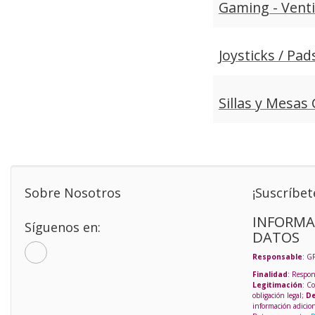
Gaming - Vent
Joysticks / Pad
Sillas y Mesas
Sobre Nosotros
¡Suscríbet
INFORMA
Síguenos en:
DATOS
Responsable
: G
Finalidad
: Respon
Legitimación
: C
obligación legal;
De
información adicio