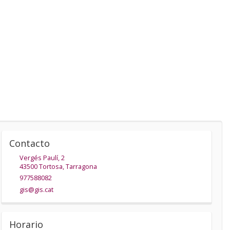
Contacto
Vergés Paulí, 2
43500
Tortosa
,
Tarragona
977588082
gis@gis.cat
Horario