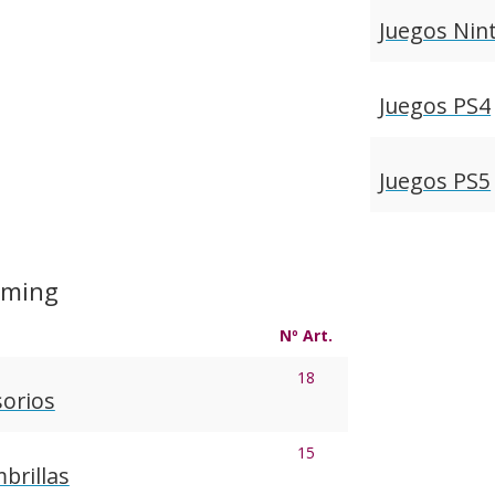
Juegos Nin
Juegos PS4
Juegos PS5
aming
Nº Art.
18
sorios
15
brillas