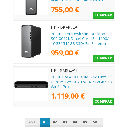
8GB/ 512GB SSD/ Sin Sistema
Operativo
755,00 €
COMPRAR
HP - BK4R9EA
PC HP OmniDesk Slim Desktop
S03-0012NS Intel Core i5-14400/
16GB/ 512GB SSD/ Sin Sistema
Operativo
959,00 €
COMPRAR
HP - 9M926AT
PC HP Pro 400 G9 9M926AT Intel
Core i5-12500T/ 16GB/ 512GB SSD/
Win11 Pro
1.119,00 €
COMPRAR
ANT.
01
02
03
04
05
SIG.