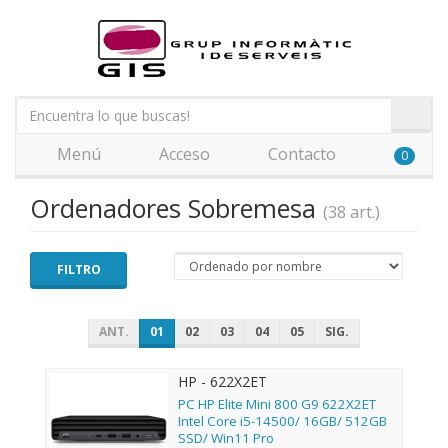
Menú
Acceso
Contacto
0
Ordenadores Sobremesa
(38 art.)
FILTRO
ANT.
01
02
03
04
05
SIG.
HP - 622X2ET
PC HP Elite Mini 800 G9 622X2ET
Intel Core i5-14500/ 16GB/ 512GB
SSD/ Win11 Pro