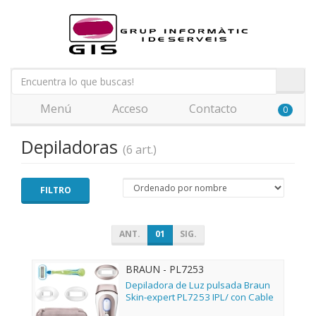
Menú
Acceso
Contacto
0
Depiladoras
(6 art.)
FILTRO
ANT.
01
SIG.
BRAUN - PL7253
Depiladora de Luz pulsada Braun
Skin-expert PL7253 IPL/ con Cable