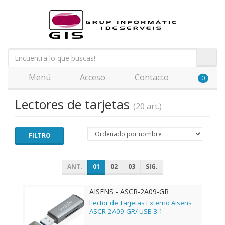
Menú
Acceso
Contacto
0
Lectores de tarjetas
(20 art.)
FILTRO
ANT.
01
02
03
SIG.
AISENS - ASCR-2A09-GR
Lector de Tarjetas Externo Aisens
ASCR-2A09-GR/ USB 3.1