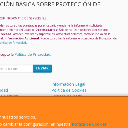
CIÓN BÁSICA SOBRE PROTECCIÓN DE
RUP INFORMATIC DE SERVEIS, S.L
der las consultas planteadas por el usuario y enviarle la información solicitada;
onsentimiento del usuario;
Destinatarios
: Solo se realizan cesiones si existe una
rechos
: Acceder, rectificar y suprimir, así como otros derechos, como se indica en la
nal;
Información Adicional
: Puede consultar la información completa de Protección de
olítica de Privacidad
.
acepto la
Política de Privacidad
.
ENVIAR
Información Legal
cidad
Política de Cookies
de Compra
Formas de Pago
 nuestros servicios.
 cambiar la configuración, en nuestra
Política de Cookies
.
, , , , España. - C.I.F.: B43109529 - Tfno: