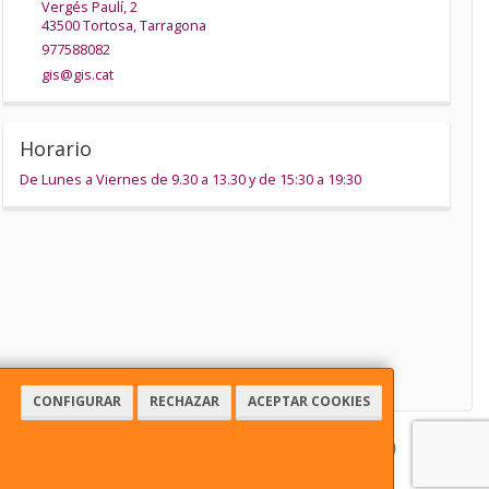
Vergés Paulí, 2
43500
Tortosa
,
Tarragona
977588082
gis@gis.cat
Horario
De Lunes a Viernes de 9.30 a 13.30 y de 15:30 a 19:30
CONFIGURAR
RECHAZAR
ACEPTAR COOKIES