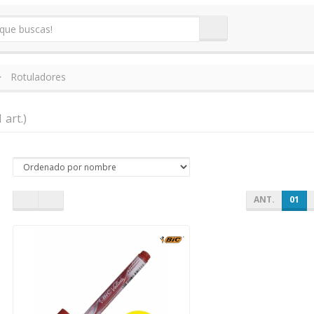
Rotuladores
1 art.)
ANT.
01