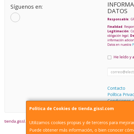
INFORMA
Síguenos en:
DATOS
Responsable
: G
Finalidad
: Respon
Legitimación
: C
obligación legal;
De
información adicio
Datos en nuestra
P
He leído y 
Contacto
Política Priva
Condiciones 
Política de Cookies de tienda.gissl.com
tienda.gissl.com © 2026
Utilizamos cookies propias y de terceros para mejorar
Puede obtener más información, o bien conocer cómo