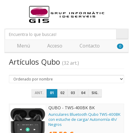
Menú
Acceso
Contacto
0
Artículos Qubo
(32 art.)
ANT.
01
02
03
04
SIG.
QUBO - TWS-400BK BK
Auriculares Bluetooth Qubo TWS-400BK
con estuche de carga/ Autonomía 4h/
Negros