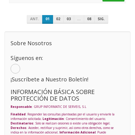
ANT.
01
02
03
...
08
SIG.
Sobre Nosotros
Síguenos en:
¡Suscríbete a Nuestro Boletín!
INFORMACIÓN BÁSICA SOBRE
PROTECCIÓN DE DATOS
Responsable
: GRUP INFORMATIC DE SERVEIS, S.L
Finalidad
: Responder las consultas planteadas por el usuario y enviarle la
información solicitada;
Legitimación
: Consentimiento del usuario;
Destinatarios
: Solo se realizan cesiones si existe una obligación legal;
Derechos
: Acceder, rectificar y suprimir, así como otros derechos, como se
indica en la información adicional;
Información Adicional
: Puede