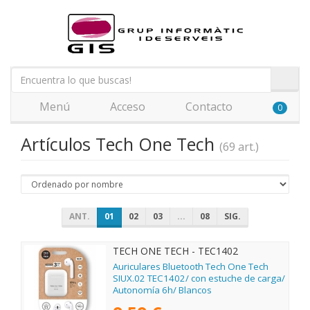
Menú
Acceso
Contacto
0
Artículos Tech One Tech
(69 art.)
ANT.
01
02
03
...
08
SIG.
TECH ONE TECH - TEC1402
Auriculares Bluetooth Tech One Tech
SIUX.02 TEC1402/ con estuche de carga/
Autonomía 6h/ Blancos