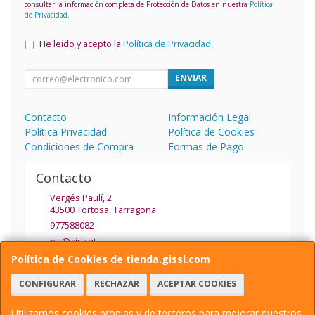
consultar la información completa de Protección de Datos en nuestra
Política
de Privacidad
.
He leído y acepto la
Política de Privacidad
.
ENVIAR
Contacto
Información Legal
Política Privacidad
Política de Cookies
Condiciones de Compra
Formas de Pago
Contacto
Vergés Paulí, 2
43500
Tortosa
,
Tarragona
977588082
gis@gis.cat
Política de Cookies de tienda.gissl.com
CONFIGURAR
RECHAZAR
ACEPTAR COOKIES
Horario
De Lunes a Viernes de 9.30 a 13.30 y de 15:30 a 19:30
Utilizamos cookies propias y de terceros para mejorar nuestros